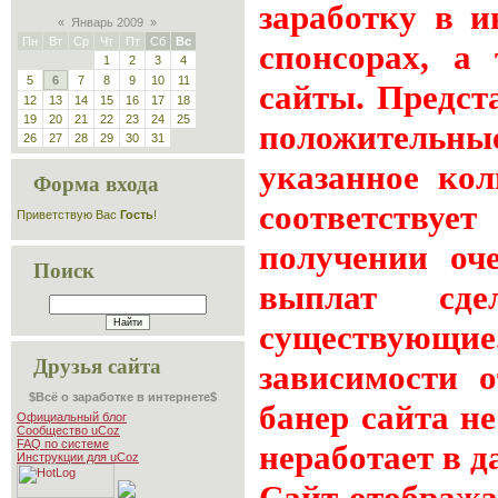
заработку в 
«
Январь 2009
»
Пн
Вт
Ср
Чт
Пт
Сб
Вс
спонсорах, а
1
2
3
4
5
6
7
8
9
10
11
сайты. Предст
12
13
14
15
16
17
18
19
20
21
22
23
24
25
положительн
26
27
28
29
30
31
указанное ко
Форма входа
соответствуе
Приветствую Вас
Гость
!
получении оч
Поиск
выплат сде
существующие.
Друзья сайта
зависимости о
$Всё о заработке в интернете$
банер сайта не
Официальный блог
Сообщество uCoz
FAQ по системе
неработает в 
Инструкции для uCoz
Сайт отображае