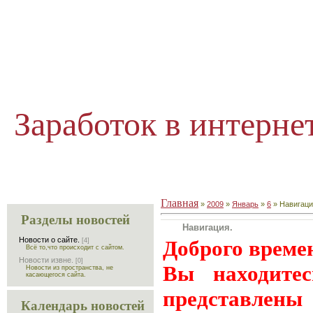
Заработок в интерне
Главная
»
2009
»
Январь
»
6
» Навигаци
Разделы новостей
Навигация.
Новости о сайте.
Доброго време
[4]
Всё то,что происходит с сайтом.
Новости извне.
[0]
Вы находитес
Новости из пространства, не
касающегося сайта.
представлен
Календарь новостей