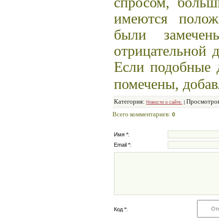
спросом, больш
имеются полож
были замечен
отрицательной д
Если подобные д
помечены, доба
Категория:
Просмотро
Новости о сайте.
|
Всего комментариев:
0
Имя *:
Email *:
Код *: