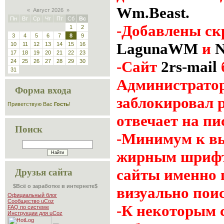
Wm.Beast.
«
Август 2026
»
Пн
Вт
Ср
Чт
Пт
Сб
Вс
-Добавлены ск
1
2
3
4
5
6
7
8
9
LagunaWM
и
N
10
11
12
13
14
15
16
17
18
19
20
21
22
23
-Сайт
2rs-mail
24
25
26
27
28
29
30
31
Администратор
Форма входа
заблокировал 
Приветствую Вас
Гость
!
отвечает на пи
Поиск
-Минимум к вы
жирным шрифто
сайты именно п
Друзья сайта
$Всё о заработке в интернете$
визуально поис
Официальный блог
Сообщество uCoz
-К некоторым 
FAQ по системе
Инструкции для uCoz